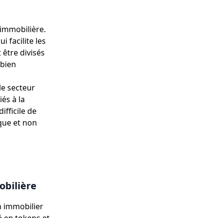
immobilière.
 facilite les
 être divisés
 bien
le secteur
és à la
ifficile de
que et non
obilière
n immobilier