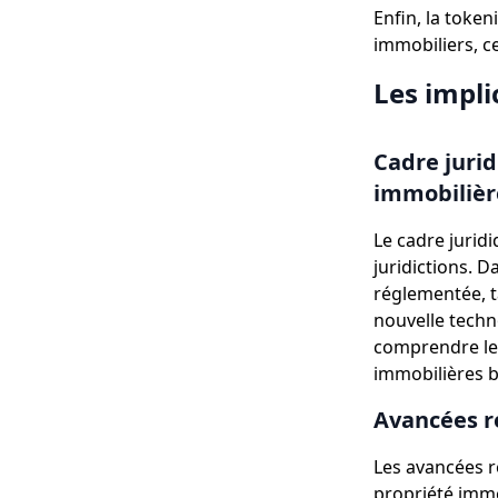
Enfin, la token
immobiliers, ce
Les impli
Cadre jurid
immobilièr
Le cadre juridi
juridictions. D
réglementée, ta
nouvelle techno
comprendre les
immobilières b
Avancées r
Les avancées r
propriété immo