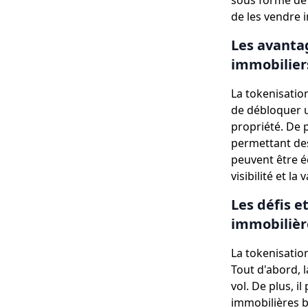
sous forme de 
de les vendre 
Les avantag
immobilier
La tokenisatio
de débloquer u
propriété. De p
permettant des
peuvent être é
visibilité et l
Les défis e
immobilièr
La tokenisatio
Tout d'abord, 
vol. De plus, i
immobilières b