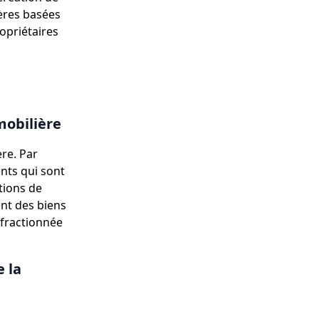
ères basées
opriétaires
mobilière
ère. Par
nts qui sont
tions de
nt des biens
 fractionnée
e la