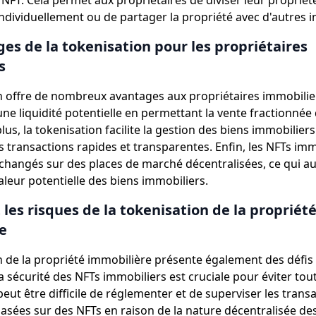
NFT. Cela permet aux propriétaires de diviser leur propriét
individuellement ou de partager la propriété avec d'autres i
es de la tokenisation pour les propriétaires
s
n offre de nombreux avantages aux propriétaires immobilier
ne liquidité potentielle en permettant la vente fractionnée 
lus, la tokenisation facilite la gestion des biens immobilier
 transactions rapides et transparentes. Enfin, les NFTs imm
changés sur des places de marché décentralisées, ce qui a
a valeur potentielle des biens immobiliers.
t les risques de la tokenisation de la propriét
e
n de la propriété immobilière présente également des défis 
la sécurité des NFTs immobiliers est cruciale pour éviter to
l peut être difficile de réglementer et de superviser les trans
asées sur des NFTs en raison de la nature décentralisée de