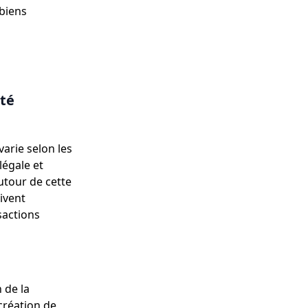
 biens
été
varie selon les
légale et
utour de cette
ivent
sactions
 de la
création de