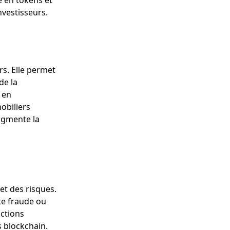
é en tokens et
nvestisseurs.
s. Elle permet
de la
s en
obiliers
ugmente la
é
et des risques.
ute fraude ou
actions
s blockchain.