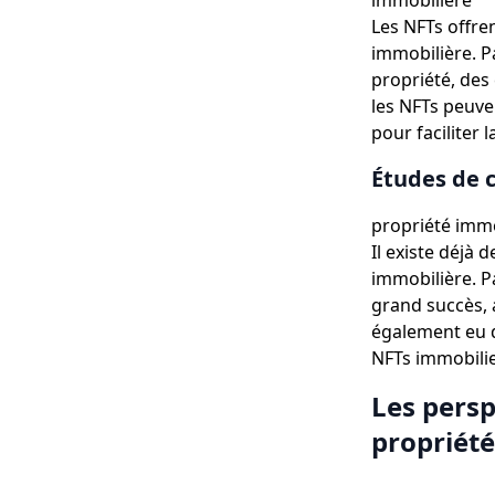
immobilière
Les NFTs offre
immobilière. P
propriété, des 
les NFTs peuve
pour faciliter 
Études de c
propriété immo
Il existe déjà 
immobilière. P
grand succès, a
également eu d
NFTs immobilie
Les persp
propriét