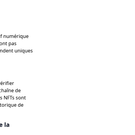
tif numérique
ont pas
rendent uniques
érifier
 chaîne de
es NFTs sont
storique de
e la