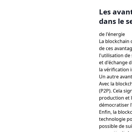
Les avant
dans le s
de l'énergie
La blockchain 
de ces avantage
l'utilisation d
et d'échange d'
la vérificatio
Un autre avanta
Avec la blockc
(P2P). Cela si
production et 
démocratiser l'
Enfin, la block
technologie pou
possible de su