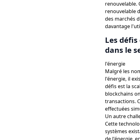
renouvelable. G
renouvelable de
des marchés de
davantage l'ut
Les défis
dans le s
l'énergie
Malgré les nom
l'énergie, il e
défis est la sc
blockchains on
transactions. 
effectuées si
Un autre challe
Cette technolo
systèmes exist
de l'énergie, e