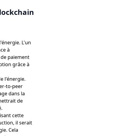
blockchain
'énergie. L'un
âce à
us de paiement
ption grâce à
e l'énergie.
eer-to-peer
age dans la
mettrait de
é.
isant cette
tion, il serait
ie. Cela