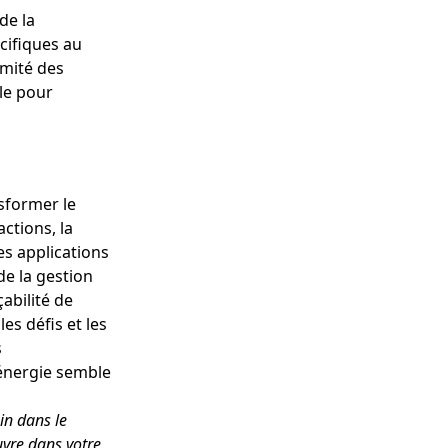
de la
cifiques au
rmité des
cle pour
sformer le
actions, la
Les applications
de la gestion
abilité de
es défis et les
s
'énergie semble
in dans le
uvre dans votre