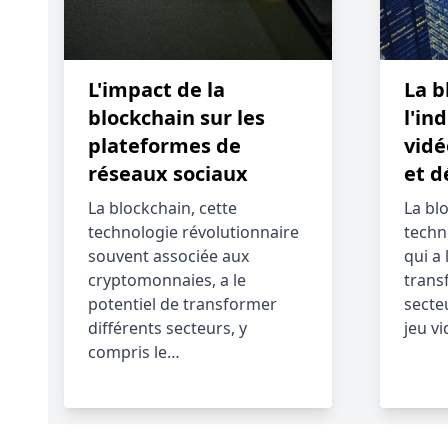
L'impact de la
La b
blockchain sur les
l'in
plateformes de
vidé
réseaux sociaux
et d
La blockchain, cette
La bl
technologie révolutionnaire
techn
souvent associée aux
qui a 
cryptomonnaies, a le
trans
potentiel de transformer
secte
différents secteurs, y
jeu v
compris le…