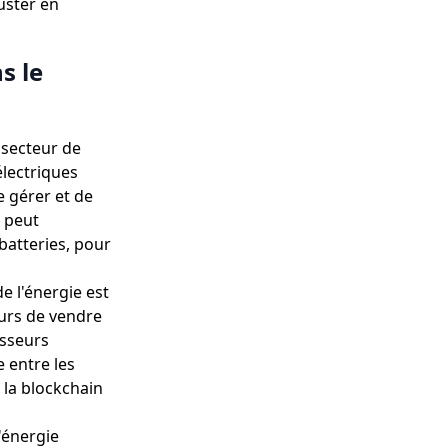
uster en
s le
 secteur de
électriques
e gérer et de
n peut
batteries, pour
e l'énergie est
eurs de vendre
isseurs
e entre les
 la blockchain
l'énergie