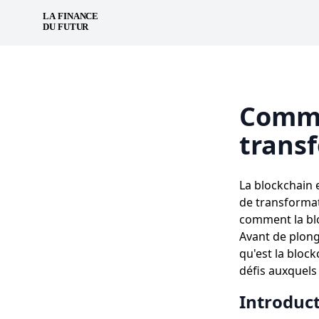
Comme
transf
La blockchain 
de transformat
comment la blo
Avant de plong
qu'est la bloc
défis auxquels 
Introduc