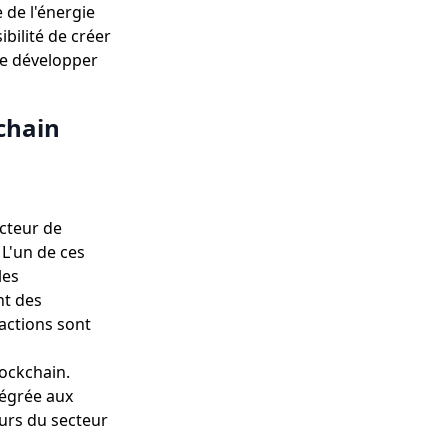
e de l'énergie
bilité de créer
de développer
kchain
ecteur de
 L'un de ces
les
nt des
actions sont
lockchain.
tégrée aux
eurs du secteur