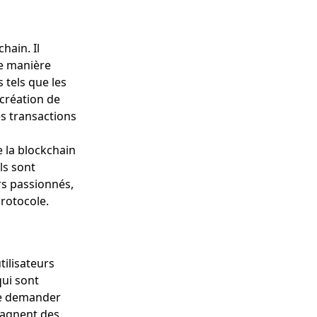
hain. Il
de manière
 tels que les
 création de
les transactions
 la blockchain
ls sont
s passionnés,
rotocole.
tilisateurs
qui sont
ite demander
 gagnent des