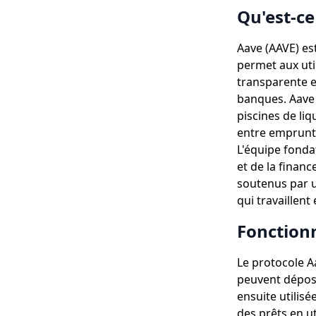
Qu'est-ce
Aave (AAVE) es
permet aux uti
transparente et
banques. Aave 
piscines de liqu
entre emprunte
L'équipe fonda
et de la financ
soutenus par 
qui travaillen
Fonction
Le protocole A
peuvent dépose
ensuite utilis
des prêts en u