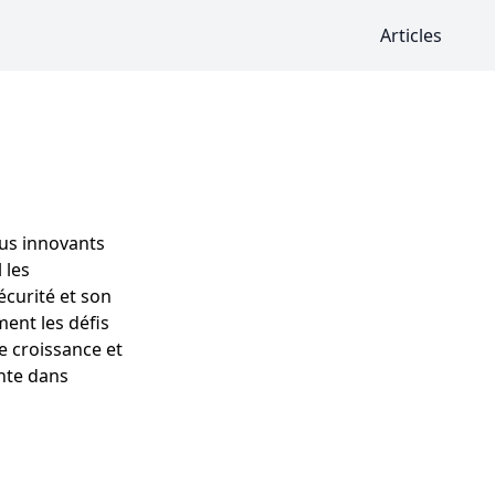
Articles
lus innovants
 les
écurité et son
ment les défis
e croissance et
nte dans