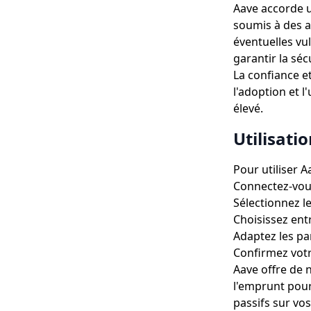
Aave accorde u
soumis à des a
éventuelles vu
garantir la séc
La confiance e
l'adoption et l
élevé.
Utilisati
Pour utiliser A
Connectez-vous
Sélectionnez l
Choisissez ent
Adaptez les par
Confirmez votr
Aave offre de 
l'emprunt pour
passifs sur vos 