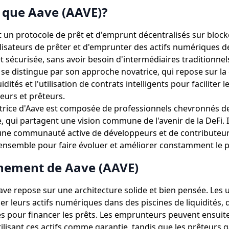
 que Aave (AAVE)?
t un protocole de prêt et d'emprunt décentralisés sur blockc
lisateurs de prêter et d'emprunter des actifs numériques 
 sécurisée, sans avoir besoin d'intermédiaires traditionnels
se distingue par son approche novatrice, qui repose sur la
idités et l'utilisation de contrats intelligents pour faciliter 
urs et prêteurs.
trice d'Aave est composée de professionnels chevronnés de
e, qui partagent une vision commune de l'avenir de la DeFi. I
une communauté active de développeurs et de contributeur
t ensemble pour faire évoluer et améliorer constamment le p
nement de Aave (AAVE)
ave repose sur une architecture solide et bien pensée. Les u
r leurs actifs numériques dans des piscines de liquidités, 
ées pour financer les prêts. Les emprunteurs peuvent ensu
tilisant ces actifs comme garantie, tandis que les prêteurs