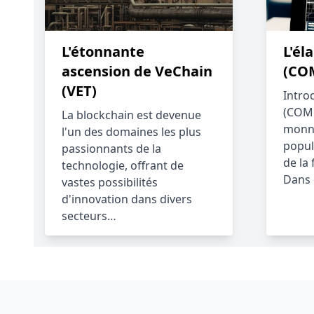
L'étonnante
L'é
ascension de VeChain
(CO
(VET)
Intr
(COMP
La blockchain est devenue
monna
l'un des domaines les plus
popul
passionnants de la
de la
technologie, offrant de
Dans c
vastes possibilités
d'innovation dans divers
secteurs…