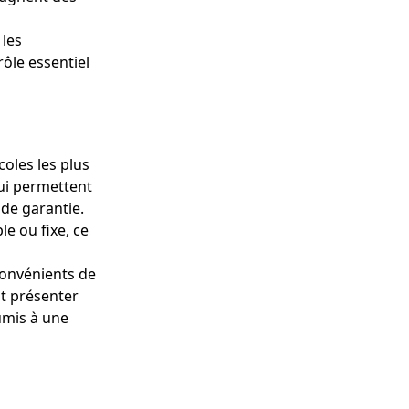
 les
rôle essentiel
oles les plus
qui permettent
 de garantie.
le ou fixe, ce
convénients de
nt présenter
oumis à une