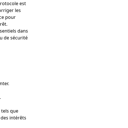
protocole est
rriger les
nce pour
rêt.
ssentiels dans
au de sécurité
nter.
.
 tels que
des intérêts