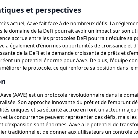
tiques et perspectives
cès actuel, Aave fait face à de nombreux défis. La régleme
 le domaine de la DeFi pourrait avoir un impact sur son util
ence accrue entre les protocoles DeFi pourrait réduire sa p
e a également d'énormes opportunités de croissance et d'
issante de la DeFi et la demande croissante de prêts et d'e
créent un potentiel énorme pour Aave. De plus, l'équipe con
'améliorer le protocole, ce qui renforce sa position dans le
on
 Aave (AAVE) est un protocole révolutionnaire dans le domai
ralisée. Son approche innovante du prêt et de l'emprunt dé
ités uniques et sa sécurité accrue en font un acteur majeur 
 et la concurrence peuvent représenter des défis, mais les
et d'expansion sont énormes. Aave a le potentiel de transfo
er traditionnel et de donner aux utilisateurs un contrôle to