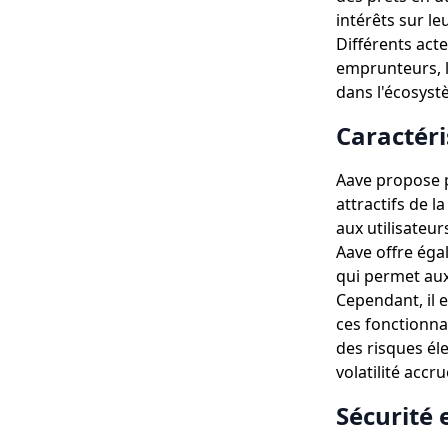
intérêts sur le
Différents act
emprunteurs, le
dans l'écosyst
Caractéri
Aave propose p
attractifs de l
aux utilisateu
Aave offre égal
qui permet aux
Cependant, il 
ces fonctionna
des risques él
volatilité accru
Sécurité 