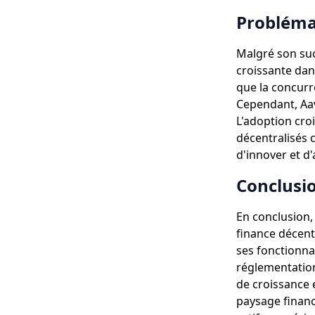
Probléma
Malgré son suc
croissante dans
que la concurr
Cependant, Aav
L'adoption cro
décentralisés 
d'innover et d
Conclusi
En conclusion,
finance décent
ses fonctionnal
réglementation
de croissance 
paysage financi