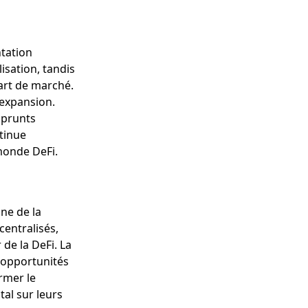
ntation
isation, tandis
art de marché.
expansion.
mprunts
tinue
 monde DeFi.
ne de la
centralisés,
de la DeFi. La
 opportunités
rmer le
tal sur leurs