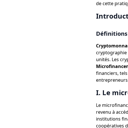
de cette pratiq
Introduc
Définitions
Cryptomonnai
cryptographie 
unités. Les cr
Microfinance
financiers, te
entrepreneurs 
I. Le mic
Le microfinanc
revenu à accéd
institutions f
coopératives d