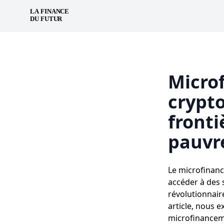
Micro
crypt
fronti
pauvr
Le microfinanc
accéder à des 
révolutionnaire
article, nous 
microfinancemen