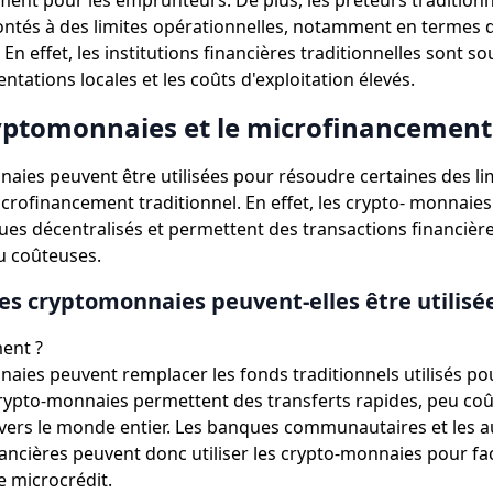
ent pour les emprunteurs. De plus, les prêteurs traditionn
ntés à des limites opérationnelles, notamment en termes 
n effet, les institutions financières traditionnelles sont so
ntations locales et les coûts d'exploitation élevés.
ryptomonnaies et le microfinancement
aies peuvent être utilisées pour résoudre certaines des lim
icrofinancement traditionnel. En effet, les crypto- monnaies
ues décentralisés et permettent des transactions financière
eu coûteuses.
s cryptomonnaies peuvent-elles être utilisée
ent ?
aies peuvent remplacer les fonds traditionnels utilisés pou
crypto-monnaies permettent des transferts rapides, peu coû
avers le monde entier. Les banques communautaires et les a
nancières peuvent donc utiliser les crypto-monnaies pour faci
e microcrédit.