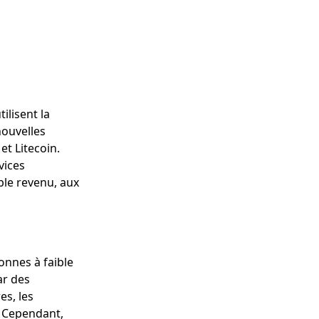
ilisent la
nouvelles
et Litecoin.
vices
ble revenu, aux
onnes à faible
ar des
es, les
. Cependant,