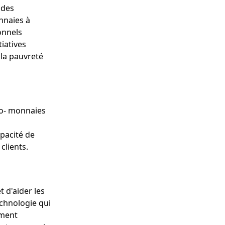
 des
nnaies à
onnels
iatives
 la pauvreté
to- monnaies
pacité de
clients.
 d'aider les
echnologie qui
ement