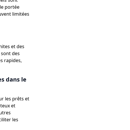
els sont
de portée
uvent limitées
ites et des
 sont des
s rapides,
s dans le
r les prêts et
teux et
utres
liter les