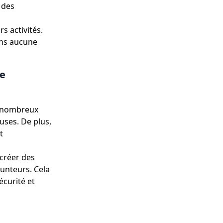
 des
s activités.
ans aucune
le
e nombreux
uses. De plus,
t
 créer des
runteurs. Cela
écurité et