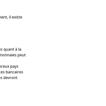
nt, il existe
s quant à la
o-monnaies peut
mbreux pays
ces bancaires
ves devront
s