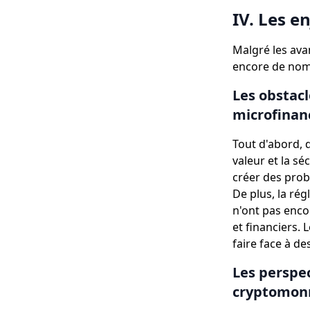
IV. Les e
Malgré les ava
encore de nomb
Les obstacl
microfina
Tout d'abord, 
valeur et la sé
créer des prob
De plus, la ré
n'ont pas enco
et financiers. 
faire face à d
Les perspe
cryptomon