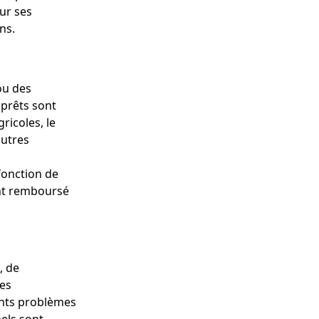
ur ses
ns.
ou des
 prêts sont
ricoles, le
autres
fonction de
ent remboursé
, de
les
ants problèmes