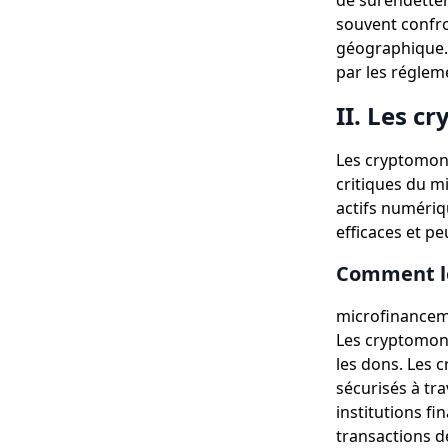
de surendettem
souvent confro
géographique. E
par les régleme
II. Les c
Les cryptomonn
critiques du m
actifs numériq
efficaces et p
Comment le
microfinancem
Les cryptomonn
les dons. Les 
sécurisés à tr
institutions fi
transactions d