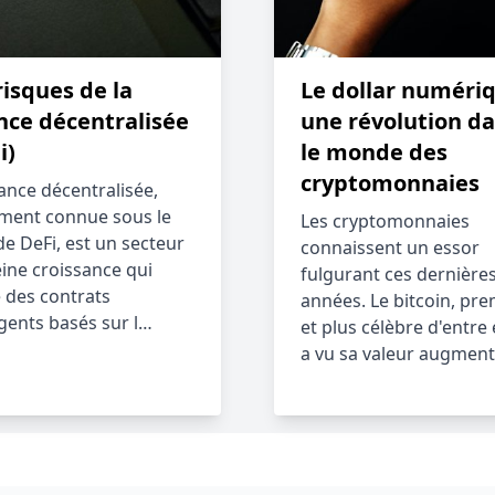
risques de la
Le dollar numériq
nce décentralisée
une révolution d
i)
le monde des
cryptomonnaies
nance décentralisée,
ment connue sous le
Les cryptomonnaies
e DeFi, est un secteur
connaissent un essor
eine croissance qui
fulgurant ces dernière
e des contrats
années. Le bitcoin, pre
igents basés sur l…
et plus célèbre d'entre e
a vu sa valeur augmen