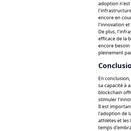
adoption n'est 
l'infrastructur
encore en cour
l'innovation et
De plus, l'inf
efficace de la
encore besoin 
pleinement par
Conclusi
En conclusion, 
sa capacité à a
blockchain off
stimuler l'inno
Il est importa
l'adoption de l
athlètes et les
temps d'embras