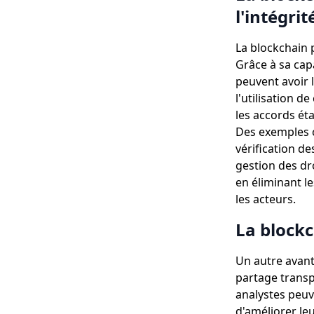
l'intégrit
La blockchain p
Grâce à sa capa
peuvent avoir 
l'utilisation d
les accords étab
Des exemples c
vérification de
gestion des dro
en éliminant l
les acteurs.
La blockc
Un autre avanta
partage transp
analystes peuv
d'améliorer le