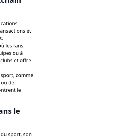
ications
ransactions et
s.
ù les fans
uipes ou à
clubs et offre
du sport, comme
s ou de
ontrent le
ans le
 du sport, son