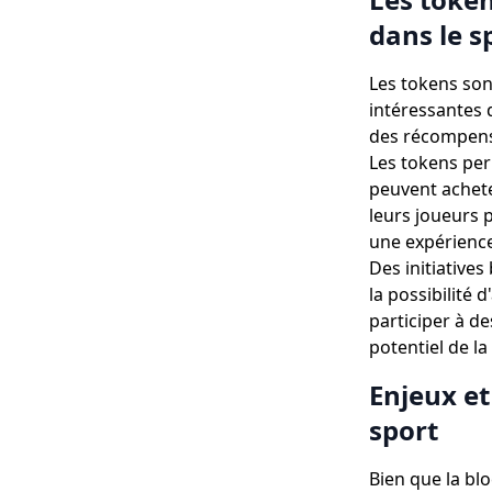
dans le s
Les tokens son
intéressantes 
des récompense
Les tokens per
peuvent achete
leurs joueurs 
une expérienc
Des initiative
la possibilité 
participer à de
potentiel de la
Enjeux et
sport
Bien que la bl