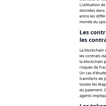
L'utilisation d
données dans l
entre les diffé
monde du spor
Les contr
les contr
La blockchain 
les contrats da
la blockchain p
risques de fra
Un cas d'étude 
transferts de j
toutes les étap
du paiement. C
agents impliqu
Les token