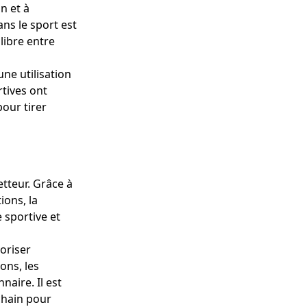
n et à
ans le sport est
libre entre
ne utilisation
tives ont
pour tirer
etteur. Grâce à
ions, la
 sportive et
voriser
ons, les
naire. Il est
chain pour