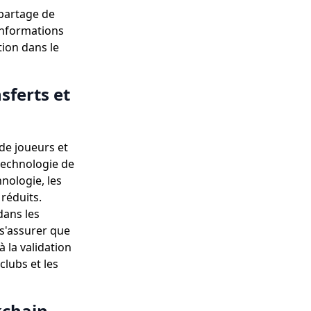
 partage de
'informations
tion dans le
sferts et
de joueurs et
 technologie de
hnologie, les
réduits.
dans les
 s'assurer que
 la validation
clubs et les
kchain