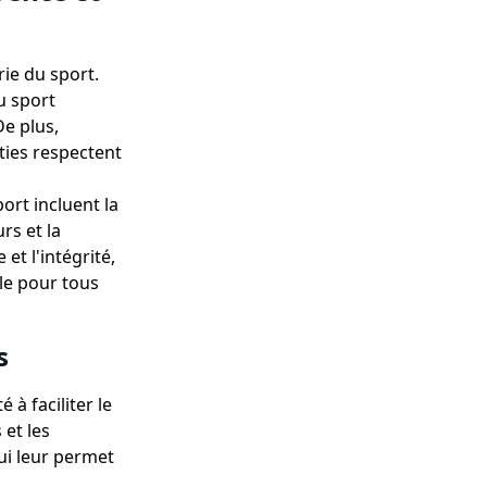
rie du sport.
du sport
De plus,
rties respectent
ort incluent la
rs et la
et l'intégrité,
le pour tous
s
 à faciliter le
 et les
qui leur permet