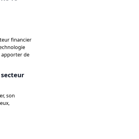
teur financier
technologie
t apporter de
e secteur
er, son
reux,