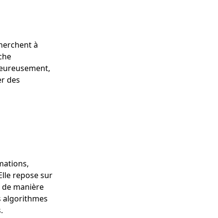
cherchent à
che
heureusement,
er des
mations,
Elle repose sur
s de manière
s algorithmes
.