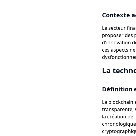
Contexte ac
Le secteur fin
proposer des p
d'innovation d
ces aspects ne
dysfonctionne
La techn
Définition 
La blockchain 
transparente, 
la création de
chronologique 
cryptographique