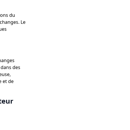
ions du
échanges. Le
ues
changes
s dans des
euse,
e et de
teur